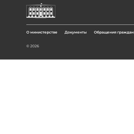
О министерстве
Документы
Обращения граждан
Footer
menu
© 2026