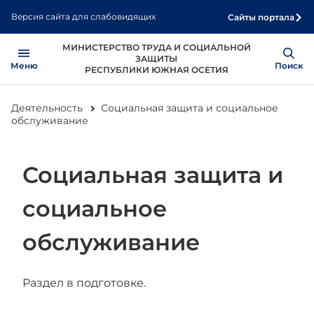
Перейти
Версия сайта для слабовидящих
Сайты портала
к
основному
МИНИСТЕРСТВО ТРУДА И СОЦИАЛЬНОЙ
Open
содержанию
ЗАЩИТЫ
Меню
Show
Поиск
РЕСПУБЛИКИ ЮЖНАЯ ОСЕТИЯ
Деятельность
Социальная защита и социальное
обслуживание
Социальная защита и
социальное
обслуживание
Раздел в подготовке.